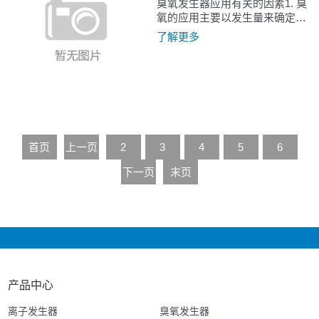
臭氧发生器应用有关的因素1. 臭
氧的应用主要以发生量来确定：
分为气态下消毒和液态下消毒两
了解更多
大类。臭氧发生量和使用量一般
按照...
首页
上一页
2
3
4
5
6
下一页
末页
产品中心
离子发生器
臭氧发生器